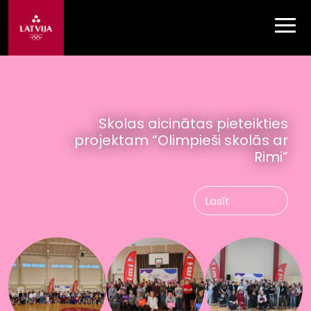
Skolas aicinātas pieteikties
projektam “Olimpieši skolās ar
Rimi”
Lasīt