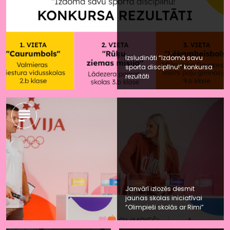
Izsludināti “Izdomā savu
sporta disciplīnu!” konkursa
rezultāti
Janvārī izlozēs desmit
jaunas skolas iniciatīvai
“Olimpieši skolās ar Rimi”