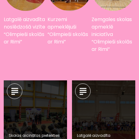
Latgalē aizvadīta
Kurzemi
Zemgales skolas
noslēdzošā vizīte
apmeklējuši
apmeklē
“Olimpieši skolās
“Olimpieši skolās
iniciatīva
ar Rimi”
ar Rimi”
“Olimpieši skolās
ar Rimi”
Skolas aicinātas pieteikties
Latgalē aizvadīta