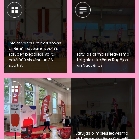
Iniciatīvas “Olimpieši skolās
ar Rimi” iedvesmas vizītēs
šoruden piedalījās vairāk
Latvijas olimpieši iedvesmo
nekā 900 skolēnu un 36
Latgales skolēnus Rugājos
sportisti
un Nautrēnos
Latvijas olimpieši iedvesmo
Vidzemes skolēnus Staicelē