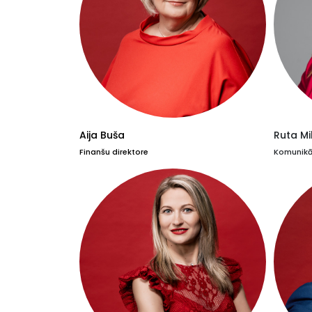
Aija Buša
Ruta Mi
Finanšu direktore
Komunikāc