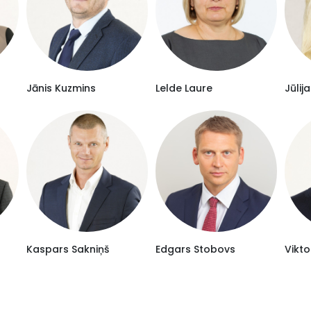
Jānis Kuzmins
Lelde Laure
Jūlij
Kaspars Sakniņš
Edgars Stobovs
Vikto