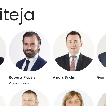
iteja
Roberts Pļāvējs
Ainars Birulis
Gunt
Viceprezidents