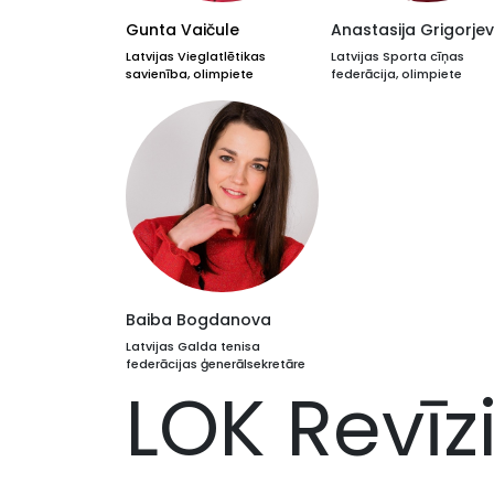
Gunta Vaičule
Anastasija Grigorje
Latvijas Vieglatlētikas
Latvijas Sporta cīņas
savienība, olimpiete
federācija, olimpiete
Baiba Bogdanova
Latvijas Galda tenisa
federācijas ģenerālsekretāre
LOK Revīz