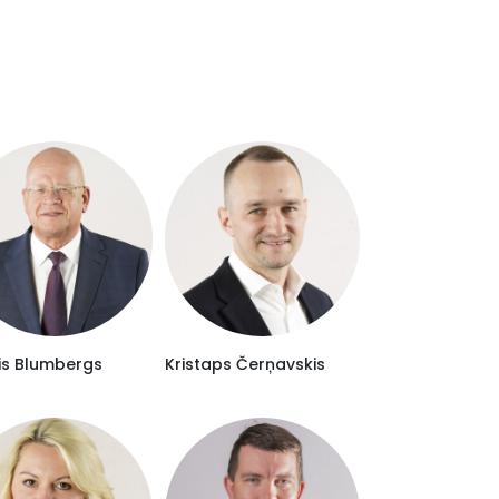
is Blumbergs
Kristaps Čerņavskis