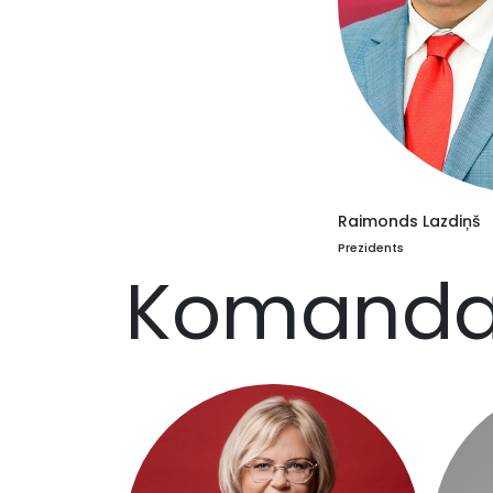
Raimonds Lazdiņš
Prezidents
Komand