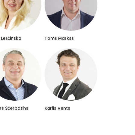
a Ļeščinska
Toms Markss
rs Ščerbatihs
Kārlis Vents