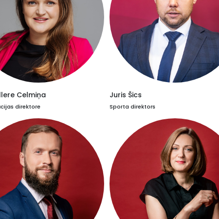
llere Celmiņa
Juris Šics
ijas direktore
Sporta direktors