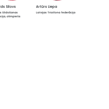
ds Silovs
Artūrs Liepa
as Slidošanas
Latvijas Triatlona federācija
cija, olimpietis