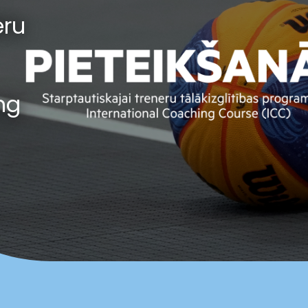
eru
ng