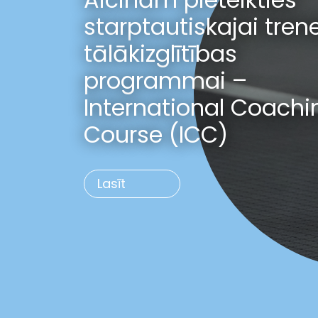
starptautiskajai tren
tālākizglītības
programmai –
International Coachi
Course (ICC)
Lasīt