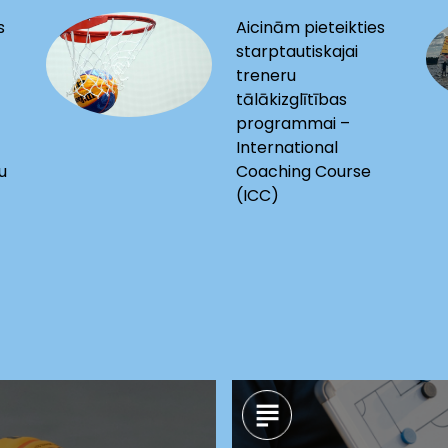
s
Aicinām pieteikties
starptautiskajai
treneru
tālākizglītības
programmai –
International
u
Coaching Course
(ICC)