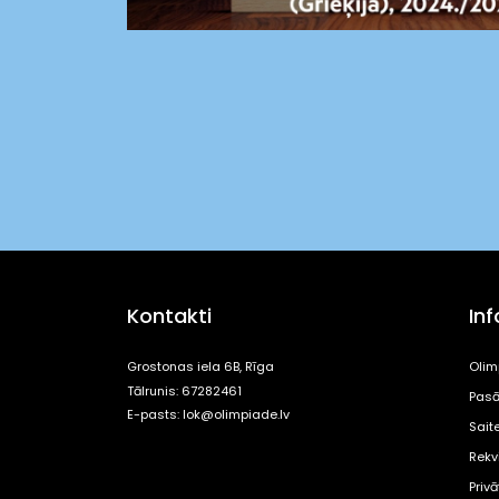
Kontakti
In
Grostonas iela 6B, Rīga
Olim
Tālrunis: 67282461
Pasā
E-pasts:
lok@olimpiade.lv
Sait
Rekvi
Priv