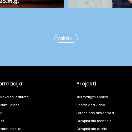
Vairāk
formācija
Projekti
piskā solidaritāte
Trīs zvaigžņu balva
kumu plāns
Sporto visa klase
es
Personības akadēmija
zīti
Olimpiskais mēnesis
ātuma politika
Olimpiskais drafts