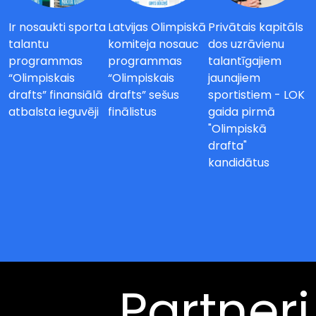
Ir nosaukti sporta
Latvijas Olimpiskā
Privātais kapitāls
talantu
komiteja nosauc
dos uzrāvienu
programmas
programmas
talantīgajiem
“Olimpiskais
“Olimpiskais
jaunajiem
drafts” finansiālā
drafts” sešus
sportistiem - LOK
atbalsta ieguvēji
finālistus
gaida pirmā
"Olimpiskā
drafta"
kandidātus
Partneri