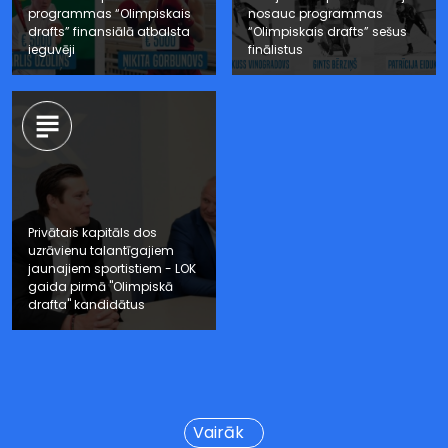
programmas “Olimpiskais
nosauc programmas
drafts” finansiālā atbalsta
“Olimpiskais drafts” sešus
ieguvēji
finālistus
Privātais kapitāls dos
uzrāvienu talantīgajiem
jaunajiem sportistiem - LOK
gaida pirmā "Olimpiskā
drafta" kandidātus
Vairāk