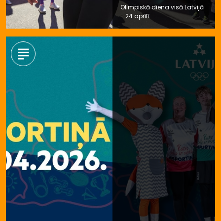
Olimpiskā diena visā Latvijā
- 24.aprīlī