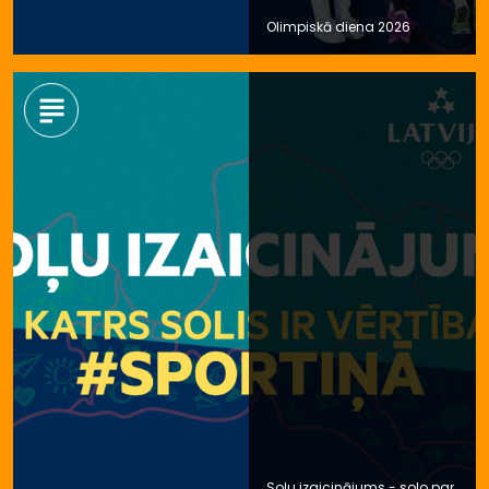
Olimpiskā diena 2026
Soļu izaicinājums - soļo par