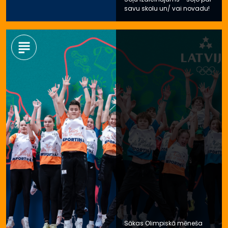
savu skolu un/ vai novadu!
Sākas Olimpiskā mēneša