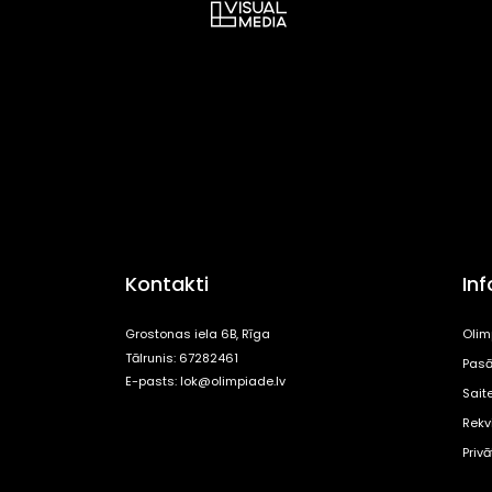
Kontakti
In
Grostonas iela 6B, Rīga
Olim
Tālrunis: 67282461
Pasā
E-pasts:
lok@olimpiade.lv
Sait
Rekvi
Priv