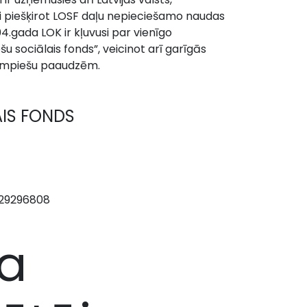
i piešķirot LOSF daļu nepieciešamo naudas
4.gada LOK ir kļuvusi par vienīgo
u sociālais fonds”, veicinot arī garīgās
Olimpiešu paaudzēm.
AIS FONDS
 29296808
a