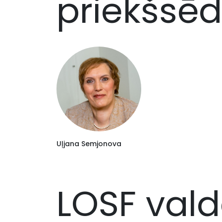
priekšsēd
Uļjana Semjonova
LOSF val