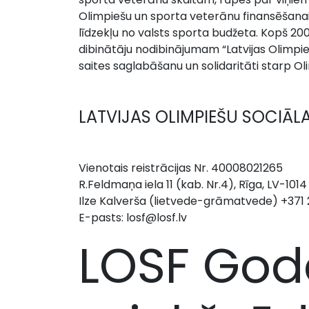
Olimpiešu un sporta veterānu finansēšana
līdzekļu no valsts sporta budžeta. Kopš 200
dibinātāju nodibinājumam “Latvijas Olimpieš
saites saglabāšanu un solidaritāti starp 
LATVIJAS OLIMPIEŠU SOCIĀL
Vienotais reistrācijas Nr. 40008021265
R.Feldmaņa iela 11 (kab. Nr.4), Rīga, LV-1014
Ilze Kalverša (lietvede-grāmatvede) +371
E-pasts:
losf@losf.lv
LOSF God