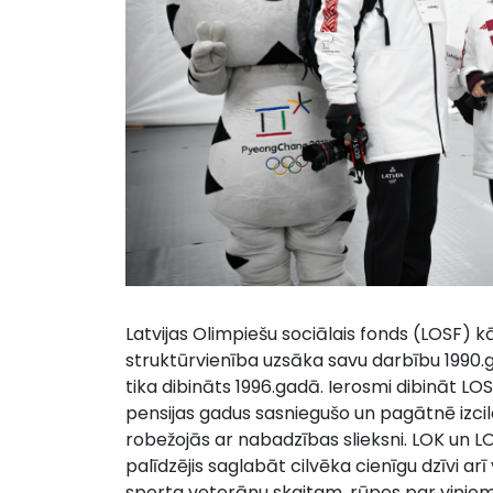
Latvijas Olimpiešu sociālais fonds (LOSF) k
struktūrvienība uzsāka savu darbību 1990.g
tika dibināts 1996.gadā. Ierosmi dibināt LO
pensijas gadus sasniegušo un pagātnē izcilo 
robežojās ar nabadzības slieksni. LOK un 
palīdzējis saglabāt cilvēka cienīgu dzīvi 
sporta veterānu skaitam, rūpes par viņiem i