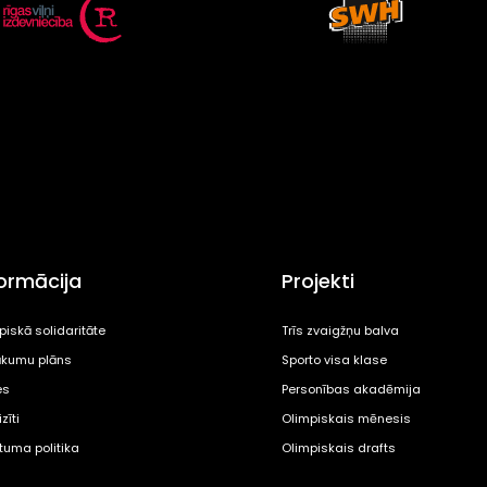
formācija
Projekti
piskā solidaritāte
Trīs zvaigžņu balva
kumu plāns
Sporto visa klase
es
Personības akadēmija
zīti
Olimpiskais mēnesis
ātuma politika
Olimpiskais drafts