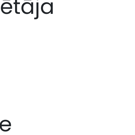
ētāja
de