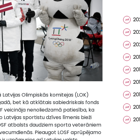
20
20
20
20
20
20
20
ā Latvijas Olimpiskās komitejas (LOK)
adā, bet kā atklātais sabiedriskais fonds
20
SF veicināja nenoliedzamā patiesība, ka
Latvijas sportistu dzīves līmenis bieži
20
LOSF atbalsts daudziem sporta veterāniem
arī vecumdienās. Pieaugot LOSF aprūpējamo
r uzņēmusies arī Latvijas valsts,