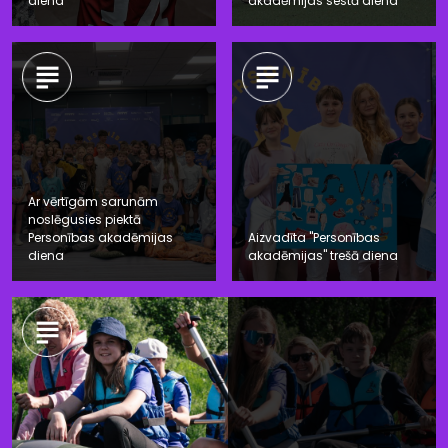
diena
akadēmijas sestā diena
Ar vērtīgām sarunām
noslēgusies piektā
Personības akadēmijas
Aizvadīta "Personības
diena
akadēmijas" trešā diena