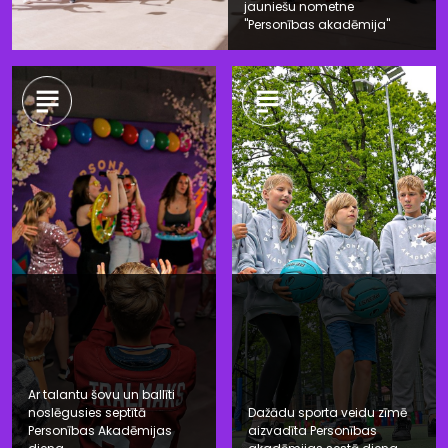
jauniešu nometne
"Personības akadēmija"
Ar talantu šovu un ballīti
noslēgusies septītā
Dažādu sporta veidu zīmē
Personības Akadēmijas
aizvadīta Personības