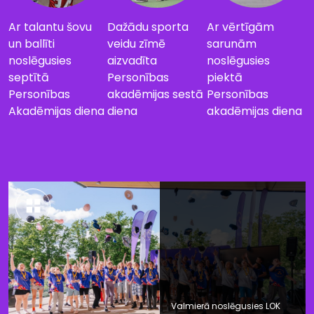
Ar talantu šovu
Dažādu sporta
Ar vērtīgām
un ballīti
veidu zīmē
sarunām
noslēgusies
aizvadīta
noslēgusies
septītā
Personības
piektā
Personības
akadēmijas sestā
Personības
Akadēmijas diena
diena
akadēmijas diena
Valmierā noslēgusies LOK