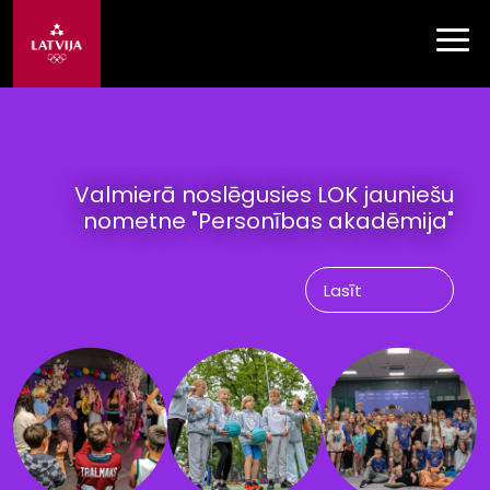
Valmierā noslēgusies LOK jauniešu
nometne "Personības akadēmija"
Lasīt