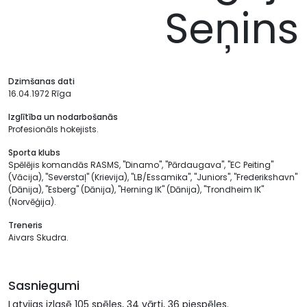
Seņins
Dzimšanas dati
16.04.1972 Rīga
Izglītība un nodarbošanās
Profesionāls hokejists.
Sporta klubs
Spēlējis komandās RASMS, "Dinamo", "Pārdaugava", "EC Peiting"
(Vācija), "Severstaļ" (Krievija), "LB/Essamika", "Juniors", "Frederikshavn"
(Dānija), "Esberg" (Dānija), "Herning IK" (Dānija), "Trondheim IK"
(Norvēģija).
Treneris
Aivars Skudra.
Sasniegumi
Latvijas izlasē 105 spēles, 34 vārti, 36 piespēles.