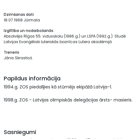
Dzimšanas dati
18.07.1968 Jūrmala
Izglītība un nodarbošanās
Absolvējis Rīgas 55. vidusskolu (1986.g.) un LSPA (1992.g.). Studē
Latvijas Evanģēliski luteriskās baznīcas Lutera akadēmijā.
Treneris
Jānis Skrastiņš.
Papildus informācija
1994.g. ZOS piedalījies kā stūmējs ekipāžā Latvija-1.
1998.g. ZOS - Latvijas olimpiskās delegācijas ārsts- masieris.
Sasniegumi