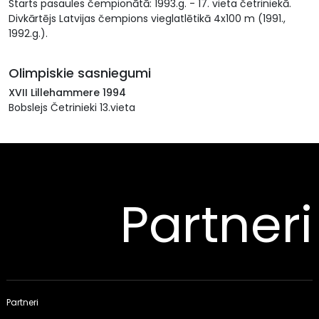
Starts pasaules čempionātā: 1993.g. - 17. vieta četriniekā.
Divkārtējs Latvijas čempions vieglatlētikā 4x100 m (1991.,
1992.g.).
Olimpiskie sasniegumi
XVII Lillehammere 1994
Bobslejs Četrinieki 13.vieta
Partneri
Partneri