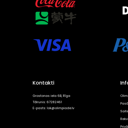
Kontakti
In
Grostonas iela 6B, Rīga
Olim
Tālrunis: 67282461
Pasā
E-pasts:
lok@olimpiade.lv
Sait
Rekvi
Priv