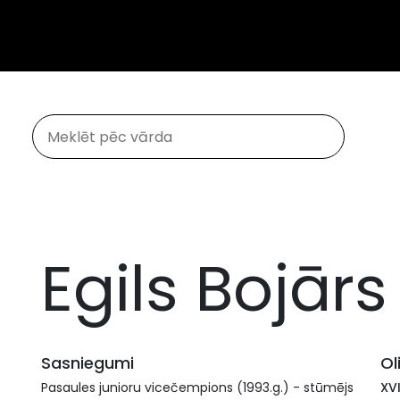
Egils Bojārs
Sasniegumi
Ol
Pasaules junioru vicečempions (1993.g.) - stūmējs
XV