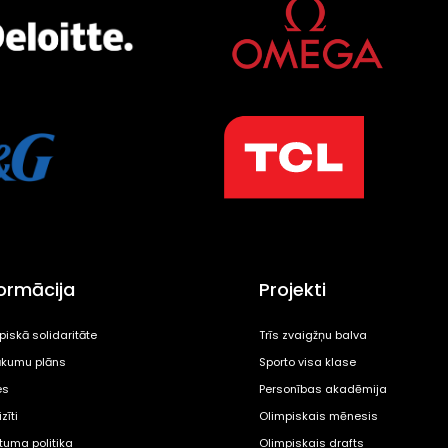
formācija
Projekti
piskā solidaritāte
Trīs zvaigžņu balva
kumu plāns
Sporto visa klase
es
Personības akadēmija
zīti
Olimpiskais mēnesis
ātuma politika
Olimpiskais drafts