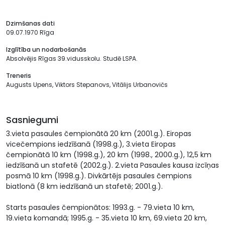
Dzimšanas dati
09.07.1970 Rīga
Izglītība un nodarbošanās
Absolvējis Rīgas 39.vidusskolu. Studē LSPA.
Treneris
Augusts Upens, Viktors Stepanovs, Vitālijs Urbanovičs
Sasniegumi
3.vieta pasaules čempionātā 20 km (2001.g.). Eiropas
vicečempions iedzīšanā (1998.g.), 3.vieta Eiropas
čempionātā 10 km (1998.g.), 20 km (1998., 2000.g.), 12,5 km
iedzīšanā un stafetē (2002.g.). 2.vieta Pasaules kausa izcīņas
posmā 10 km (1998.g.). Divkārtējs pasaules čempions
biatlonā (8 km iedzīšanā un stafetē; 2001.g.).
Starts pasaules čempionātos: 1993.g. - 79.vieta 10 km,
19.vieta komandā; 1995.g. - 35.vieta 10 km, 69.vieta 20 km,