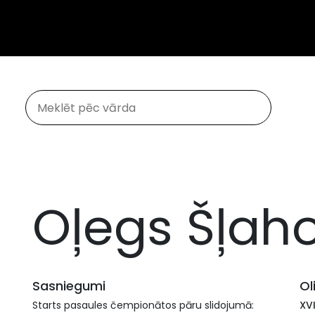
Oļegs Šļah
Sasniegumi
Ol
Starts pasaules čempionātos pāru slidojumā:
XV