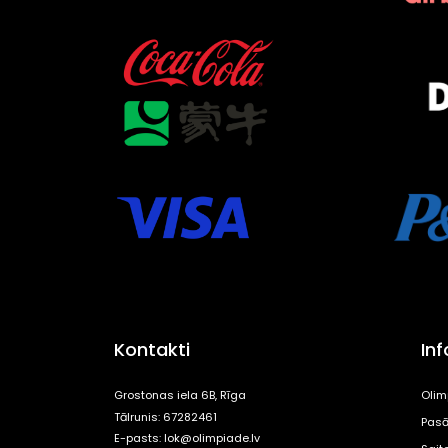
Kontakti
In
Grostonas iela 6B, Rīga
Olim
Tālrunis: 67282461
Pasā
E-pasts:
lok@olimpiade.lv