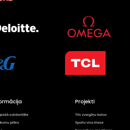
formācija
Projekti
piskā solidaritāte
Trīs zvaigžņu balva
kumu plāns
Sporto visa klase