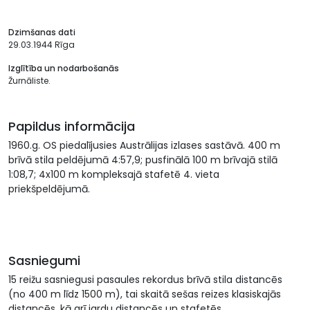
Dzimšanas dati
29.03.1944 Rīga
Izglītība un nodarbošanās
Žurnāliste.
Papildus informācija
1960.g. OS piedalījusies Austrālijas izlases sastāvā. 400 m
brīvā stila peldējumā 4:57,9; pusfinālā 100 m brīvajā stilā
1:08,7; 4x100 m kompleksajā stafetē 4. vieta
priekšpeldējumā.
Sasniegumi
15 reižu sasniegusi pasaules rekordus brīvā stila distancēs
(no 400 m līdz 1500 m), tai skaitā sešas reizes klasiskajās
distancēs, kā arī jardu distancēs un stafetēs.