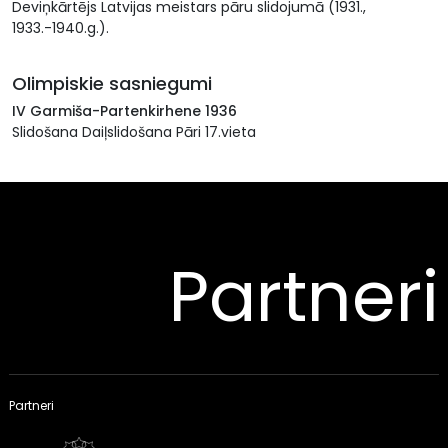
Deviņkārtējs Latvijas meistars pāru slidojumā (1931.,
1933.-1940.g.).
Olimpiskie sasniegumi
IV Garmiša-Partenkirhene 1936
Slidošana Daiļslidošana Pāri 17.vieta
Partneri
Partneri