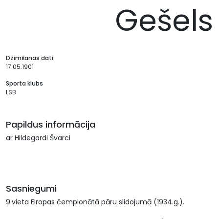
Gešels
Dzimšanas dati
17.05.1901
Sporta klubs
LSB
Papildus informācija
ar Hildegardi Švarci
Sasniegumi
9.vieta Eiropas čempionātā pāru slidojumā (1934.g.).