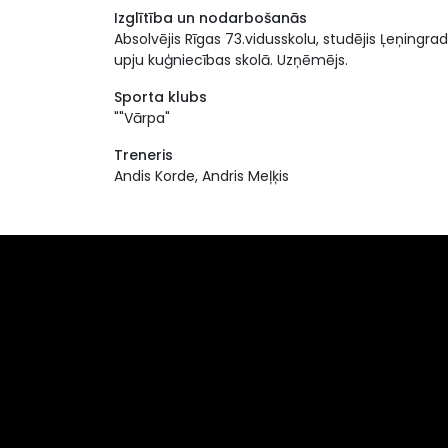
Izglītība un nodarbošanās
Absolvējis Rīgas 73.vidusskolu, studējis Ļeņingra
upju kuģniecības skolā. Uzņēmējs.
Sporta klubs
""Vārpa"
Treneris
Andis Korde, Andris Meļķis