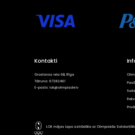
Kontakti
In
Grostonas iela 6B, Rīga
Olim
Tālrunis: 67282461
Pasā
E-pasts:
lok@olimpiade.lv
Sait
Rekvi
Priv
LOK mājas lapa izstrādāta ar Olimpiskās Solidaritā