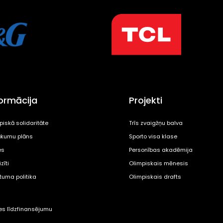
formācija
Projekti
piskā solidaritāte
Trīs zvaigžņu balva
kumu plāns
Sporto visa klase
es
Personības akadēmija
zīti
Olimpiskais mēnesis
ātuma politika
Olimpiskais drafts
tes līdzfinansējumu