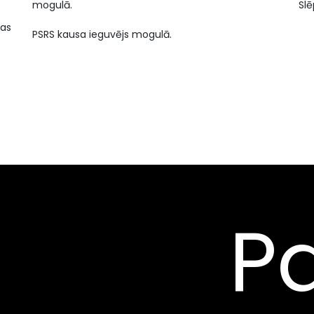
mogulā.
Slē
das
PSRS kausa ieguvējs mogulā.
Pa