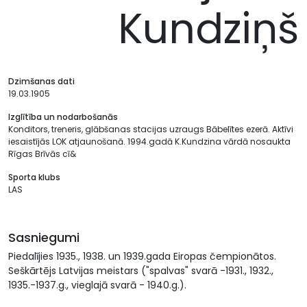
Kundziņš
Dzimšanas dati
19.03.1905
Izglītība un nodarbošanās
Konditors, treneris, glābšanas stacijas uzraugs Bābelītes ezerā. Aktīvi
iesaistījās LOK atjaunošanā. 1994.gadā K.Kundzina vārdā nosaukta
Rīgas Brīvās cī&
Sporta klubs
LAS
Sasniegumi
Piedalījies 1935., 1938. un 1939.gada Eiropas čempionātos.
Seškārtējs Latvijas meistars ("spalvas" svarā -1931., 1932.,
1935.-1937.g., vieglajā svarā - 1940.g.).