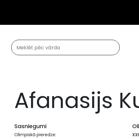
Afanasijs 
Sasniegumi
Ol
Olimpiskā pieredze:
XX