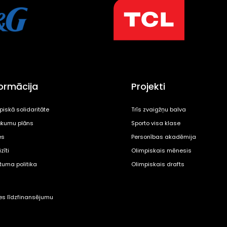
formācija
Projekti
piskā solidaritāte
Trīs zvaigžņu balva
kumu plāns
Sporto visa klase
es
Personības akadēmija
zīti
Olimpiskais mēnesis
ātuma politika
Olimpiskais drafts
tes līdzfinansējumu