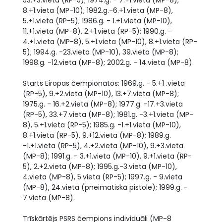
53.+3.vieta (RP-5); 1974.g. - 7.+1.vieta (MP-8),
8.+1.vieta (MP-10); 1982.g.-6.+1.vieta (MP-8),
5.+1.vieta (RP-5); 1986.g. - 1.+1.vieta (MP-10),
11.+1.vieta (MP-8), 2.+1.vieta (RP-5); 1990.g. -
4.+1.vieta (MP-8), 5.+1.vieta (MP-10), 8.+1.vieta (RP-
5); 1994.g. -23.vieta (MP-10), 39.vieta (MP-8);
1998.g. -12.vieta (MP-8); 2002.g. - 14.vieta (MP-8).
Starts Eiropas čempionātos: 1969.g. - 5.+1 .vieta
(RP-5), 9.+2.vieta (MP-10), 13.+7.vieta (MP-8);
1975.g. - 16.+2.vieta (MP-8); 1977.g. -17.+3.vieta
(RP-5), 33.+7.vieta (MP-8); 1981.g. -3.+1.vieta (MP-
8), 5.+1.vieta (RP-5); 1985.g. -1.+1.vieta (MP-10),
8.+1.vieta (RP-5), 9.+12.vieta (MP-8); 1989.g.
-1.+1.vieta (RP-5), 4.+2.vieta (MP-10), 9.+3.vieta
(MP-8); 1991.g. - 3.+1.vieta (MP-10), 9.+1.vieta (RP-
5), 2.+2.vieta (MP-8); 1995.g.-3.vieta (MP-10),
4.vieta (MP-8), 5.vieta (RP-5); 1997.g. - 9.vieta
(MP-8), 24.vieta (pneimatiskā pistole); 1999.g. -
7.vieta (MP-8).
Trīskārtējs PSRS čempions individuāli (MP-8