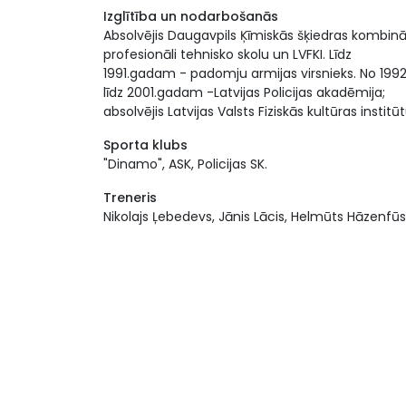
Izglītība un nodarbošanās
Absolvējis Daugavpils Ķīmiskās šķiedras kombin
profesionāli tehnisko skolu un LVFKI. Līdz
1991.gadam - padomju armijas virsnieks. No 1992
līdz 2001.gadam -Latvijas Policijas akadēmija;
absolvējis Latvijas Valsts Fiziskās kultūras institū
Sporta klubs
"Dinamo", ASK, Policijas SK.
Treneris
Nikolajs Ļebedevs, Jānis Lācis, Helmūts Hāzenfūs