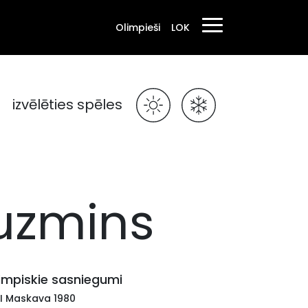
Olimpieši
LOK
izvēlēties spēles
Kuzmins
impiskie sasniegumi
II Maskava 1980