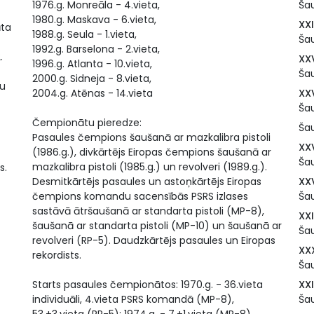
1976.g. Monreāla - 4.vieta,
Šau
1980.g. Maskava - 6.vieta,
XX
āta
1988.g. Seula - 1.vieta,
Šau
1992.g. Barselona - 2.vieta,
.
XX
1996.g. Atlanta - 10.vieta,
Šau
2000.g. Sidneja - 8.vieta,
tu
2004.g. Atēnas - 14.vieta
XX
Šau
Čempionātu pieredze:
Šau
Pasaules čempions šaušanā ar mazkalibra pistoli
XXV
(1986.g.), divkārtējs Eiropas čempions šaušanā ar
Šau
mazkalibra pistoli (1985.g.) un revolveri (1989.g.).
s.
Desmitkārtējs pasaules un astoņkārtējs Eiropas
XX
čempions komandu sacensībās PSRS izlases
Šau
sastāvā ātršaušanā ar standarta pistoli (MP-8),
XX
šaušanā ar standarta pistoli (MP-10) un šaušanā ar
Šau
revolveri (RP-5). Daudzkārtējs pasaules un Eiropas
XX
rekordists.
Šau
Starts pasaules čempionātos: 1970.g. - 36.vieta
XX
individuāli, 4.vieta PSRS komandā (MP-8),
Šau