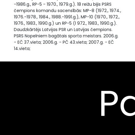
-1986.g., RP-5 - 1970., 1979.g.). 18 reižu bijis PSRS
čempions komandu sacensībās: MP-8 (1972., 1974.,
1976.-1978., 1984., 1988.-1991.g.), MP-10 (1970., 1972.,
1976., 1983., 1990.g.) un RP-5 (l 972., 1983., 1990.g.).
Daudzkārtējs Latvijas PSR un Latvijas čempions.
PSRS Nopelniem bagātais sporta meistars. 2006.g.
- EČ 37.vieta; 2006.g. - PČ 43.vieta; 2007.g. - EČ
14.vieta;
Pa