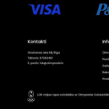
Kontakti
In
Grostonas iela 6B, Rīga
Olim
Tālrunis: 67282461
Pasā
E-pasts:
lok@olimpiade.lv
Sait
Rekvi
Priv
LOK mājas lapa izstrādāta ar Olimpiskās Solidaritā