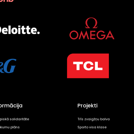
formācija
Projekti
piskā solidaritāte
Trīs zvaigžņu balva
kumu plāns
Sporto visa klase