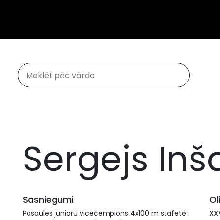
Sergejs Inš
Sasniegumi
Ol
Pasaules junioru vicečempions 4x100 m stafetē
XX