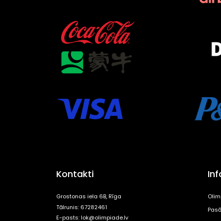
Kontakti
In
Grostonas iela 6B, Rīga
Olim
Tālrunis: 67282461
Pasā
E-pasts:
lok@olimpiade.lv