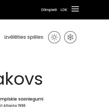
Olimpieši
LOK
izvēlēties spēles
akovs
impiskie sasniegumi
VI Atlanta 1996