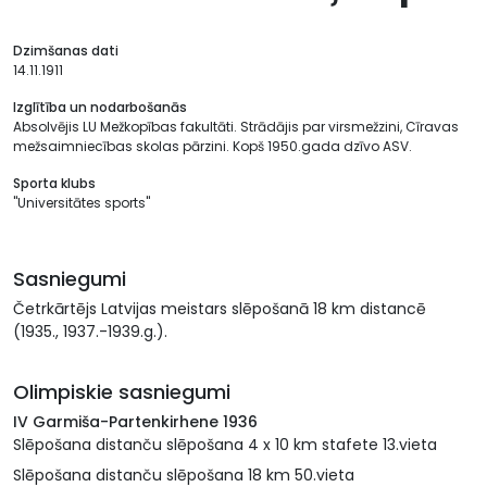
Dzimšanas dati
14.11.1911
Izglītība un nodarbošanās
Absolvējis LU Mežkopības fakultāti. Strādājis par virsmežzini, Cīravas
mežsaimniecības skolas pārzini. Kopš 1950.gada dzīvo ASV.
Sporta klubs
"Universitātes sports"
Sasniegumi
Četrkārtējs Latvijas meistars slēpošanā 18 km distancē
(1935., 1937.-1939.g.).
Olimpiskie sasniegumi
IV Garmiša-Partenkirhene 1936
Slēpošana distanču slēpošana 4 x 10 km stafete 13.vieta
Slēpošana distanču slēpošana 18 km 50.vieta