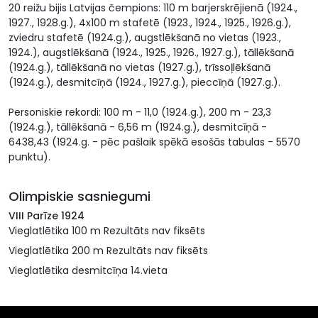
20 reižu bijis Latvijas čempions: 110 m barjerskrējienā (1924.,
1927., 1928.g.), 4x100 m stafetē (1923., 1924., 1925., 1926.g.),
zviedru stafetē (1924.g.), augstlēkšanā no vietas (1923.,
1924.), augstlēkšanā (1924., 1925., 1926., 1927.g.), tāllēkšanā
(1924.g.), tāllēkšanā no vietas (1927.g.), trīssoļlēkšanā
(1924.g.), desmitcīņā (1924., 1927.g.), pieccīņā (1927.g.).
Personiskie rekordi: 100 m - 11,0 (1924.g.), 200 m - 23,3
(1924.g.), tāllēkšanā - 6,56 m (1924.g.), desmitcīņā -
6438,43 (1924.g. - pēc pašlaik spēkā esošās tabulas - 5570
punktu).
Olimpiskie sasniegumi
VIII Parīze 1924
Vieglatlētika 100 m Rezultāts nav fiksēts
Vieglatlētika 200 m Rezultāts nav fiksēts
Vieglatlētika desmitcīņa 14.vieta