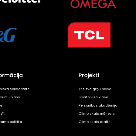
formācija
Projekti
piskā solidaritāte
Trīs zvaigžņu balva
kumu plāns
Sporto visa klase
es
Personības akadēmija
zīti
Olimpiskais mēnesis
ātuma politika
Olimpiskais drafts