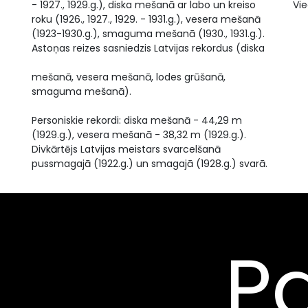
- 1927., 1929.g.), diska mešanā ar labo un kreiso
Vie
roku (1926., 1927., 1929. - 1931.g.), vesera mešanā
(1923-1930.g.), smaguma mešanā (1930., 1931.g.).
Astoņas reizes sasniedzis Latvijas rekordus (diska
mešanā, vesera mešanā, lodes grūšanā,
smaguma mešanā).
Personiskie rekordi: diska mešanā - 44,29 m
(1929.g.), vesera mešanā - 38,32 m (1929.g.).
Divkārtējs Latvijas meistars svarcelšanā
pussmagajā (1922.g.) un smagajā (1928.g.) svarā.
Pa