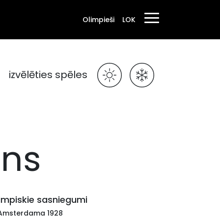
Olimpieši
LOK
izvēlēties spēles
āns
impiskie sasniegumi
 Amsterdama 1928