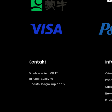
Kontakti
In
Grostonas iela 6B, Rīga
Olim
Tālrunis: 67282461
Pasā
E-pasts:
lok@olimpiade.lv
Sait
Rekvi
Priv