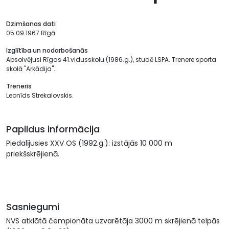
Dzimšanas dati
05.09.1967 Rīgā
Izglītība un nodarbošanās
Absolvējusi Rīgas 41.vidusskolu (1986.g.), studē LSPA. Trenere sporta
skolā "Arkādija".
Treneris
Leonīds Strekalovskis.
Papildus informācija
Piedalījusies XXV OS (1992.g.): izstājās 10 000 m
priekšskrējienā.
Sasniegumi
NVS atklātā čempionāta uzvarētāja 3000 m skrējienā telpās