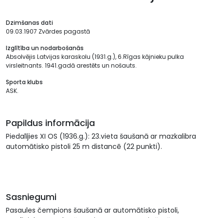
Dzimšanas dati
09.03.1907 Zvārdes pagastā
Izglītība un nodarbošanās
Absolvējis Latvijas karaskolu (1931.g.), 6.Rīgas kājnieku pulka
virsleitnants. 1941.gadā arestēts un nošauts.
Sporta klubs
ASK.
Papildus informācija
Piedalījies XI OS (1936.g.): 23.vieta šaušanā ar mazkalibra
automātisko pistoli 25 m distancē (22 punkti).
Sasniegumi
Pasaules čempions šaušanā ar automātisko pistoli,