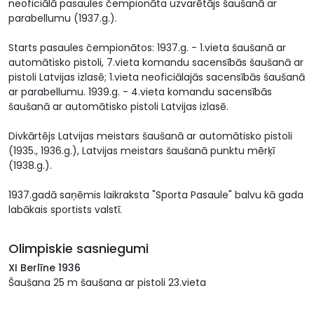
neoficiālā pasaules čempionāta uzvarētājs šaušanā ar
parabellumu (1937.g.).
Starts pasaules čempionātos: 1937.g. - 1.vieta šaušanā ar
automātisko pistoli, 7.vieta komandu sacensībās šaušanā ar
pistoli Latvijas izlasē; 1.vieta neoficiālajās sacensībās šaušanā
ar parabellumu. 1939.g. - 4.vieta komandu sacensībās
šaušanā ar automātisko pistoli Latvijas izlasē.
Divkārtējs Latvijas meistars šaušanā ar automātisko pistoli
(1935., 1936.g.), Latvijas meistars šaušanā punktu mērķī
(1938.g.).
1937.gadā saņēmis laikraksta "Sporta Pasaule" balvu kā gada
labākais sportists valstī.
Olimpiskie sasniegumi
XI Berlīne 1936
Šaušana 25 m šaušana ar pistoli 23.vieta