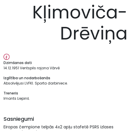
Kļimoviča-
Drēviņa
Dzimšanas dati
14.12.1951 Ventspils rajona Vārvē
Izglītība un nodarbošanās
Absolvējusi LVFKI. Sporta darbiniece.
Treneris
Imants Liepinš.
Sasniegumi
Eiropas čempione telpās 4x2 apļu stafetē PSRS izlases