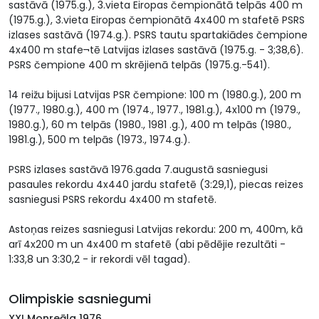
sastāvā (1975.g.), 3.vieta Eiropas čempionātā telpās 400 m
(1975.g.), 3.vieta Eiropas čempionātā 4x400 m stafetē PSRS
izlases sastāvā (1974.g.). PSRS tautu spartakiādes čempione
4x400 m stafe¬tē Latvijas izlases sastāvā (1975.g. - 3;38,6).
PSRS čempione 400 m skrējienā telpās (1975.g.-541).
14 reižu bijusi Latvijas PSR čempione: 100 m (1980.g.), 200 m
(1977., 1980.g.), 400 m (1974., 1977., 1981.g.), 4x100 m (1979.,
1980.g.), 60 m telpās (1980., 1981 .g.), 400 m telpās (1980.,
1981.g.), 500 m telpās (1973., 1974.g.).
PSRS izlases sastāvā 1976.gada 7.augustā sasniegusi
pasaules rekordu 4x440 jardu stafetē (3:29,1), piecas reizes
sasniegusi PSRS rekordu 4x400 m stafetē.
Astoņas reizes sasniegusi Latvijas rekordu: 200 m, 400m, kā
arī 4x200 m un 4x400 m stafetē (abi pēdējie rezultāti -
1:33,8 un 3:30,2 - ir rekordi vēl tagad).
Olimpiskie sasniegumi
XXI Monreāla 1976