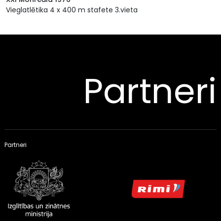
Vieglatlētika 4 x 400 m stafete 3.vieta
Partneri
Partneri