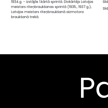
1934.g. - izstājās 1.kārtā sprintā. Divkārtējs Latvijas
Sli
meistars riteņbraukšanas sprintā (1935., 1937.g.),
Sli
Latvijas meistars riteņbraukšanā aizmotora
braukšanā trekā.
Pa