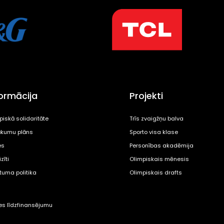
formācija
Projekti
piskā solidaritāte
Trīs zvaigžņu balva
kumu plāns
Sporto visa klase
es
Personības akadēmija
zīti
Olimpiskais mēnesis
ātuma politika
Olimpiskais drafts
tes līdzfinansējumu