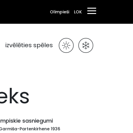
Olimpieši
LOK
izvēlēties spēles
ieks
impiskie sasniegumi
 Garmiša-Partenkirhene 1936