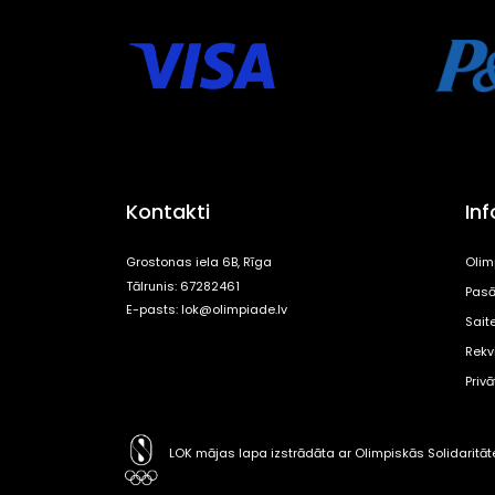
Kontakti
In
Grostonas iela 6B, Rīga
Olim
Tālrunis: 67282461
Pasā
E-pasts:
lok@olimpiade.lv
Sait
Rekvi
Priv
LOK mājas lapa izstrādāta ar Olimpiskās Solidaritā