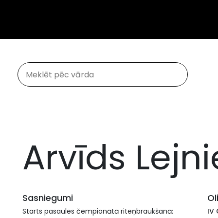
Arvīds Lejn
Sasniegumi
Ol
Starts pasaules čempionātā riteņbraukšanā:
IV