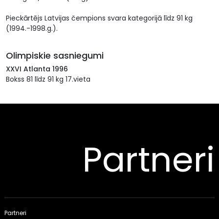
Pieckārtējs Latvijas čempions svara kategorijā līdz 91 kg
(1994.-1998.g.).
Olimpiskie sasniegumi
XXVI Atlanta 1996
Bokss 81 līdz 91 kg 17.vieta
Partneri
Partneri