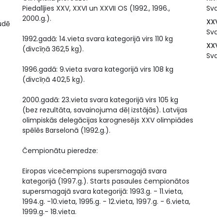
Piedalījies XXV, XXVI un XXVII OS (1992., 1996.,
Sva
2000.g.).
XX
tudē
Sva
1992.gadā: 14.vieta svara kategorijā virs 110 kg
XX
(divcīņā 362,5 kg).
Sva
1996.gadā: 9.vieta svara kategorijā virs 108 kg
(divcīņā 402,5 kg).
2000.gadā: 23.vieta svara kategorijā virs 105 kg
(bez rezultāta, savainojuma dēļ izstājās). Latvijas
olimpiskās delegācijas karognesējs XXV olimpiādes
spēlēs Barselonā (1992.g.).
Čempionātu pieredze:
Eiropas vicečempions supersmagajā svara
kategorijā (1997.g.). Starts pasaules čempionātos
supersmagajā svara kategorijā: 1993.g. - 11.vieta,
1994.g. -10.vieta, 1995.g. - 12.vieta, 1997.g. - 6.vieta,
1999.g.- 18.vieta.