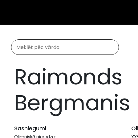
Raimonds
Bergmanis
Sasniegumi
Ol
Olimpiskā pieredze:
XXV