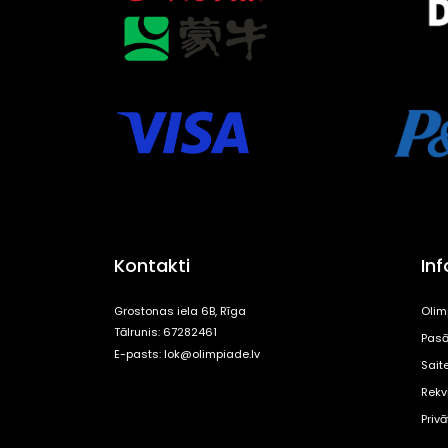
Kontakti
In
Grostonas iela 6B, Rīga
Olim
Tālrunis: 67282461
Pasā
E-pasts:
lok@olimpiade.lv
Sait
Rekvi
Priv