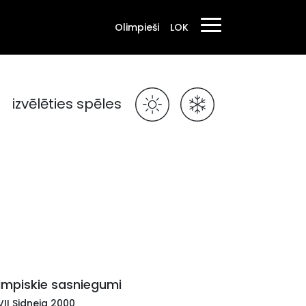
Olimpieši
LOK
izvēlēties spēles
impiskie sasniegumi
II Sidneja 2000