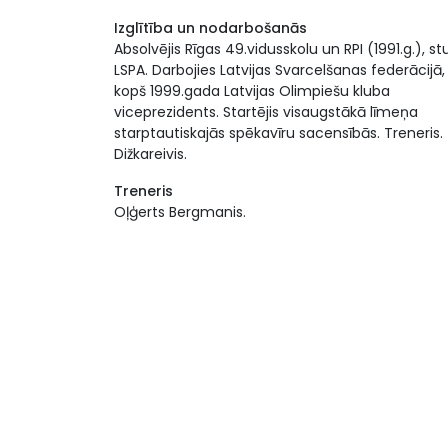
Izglītība un nodarbošanās
Absolvējis Rīgas 49.vidusskolu un RPI (1991.g.), s
LSPA. Darbojies Latvijas Svarcelšanas federācijā,
kopš 1999.gada Latvijas Olimpiešu kluba
viceprezidents. Startējis visaugstākā līmeņa
starptautiskajās spēkavīru sacensībās. Treneris.
Dižkareivis.
Treneris
Oļģerts Bergmanis.