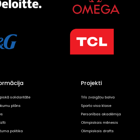
formācija
Projekti
piskā solidaritāte
Trīs zvaigžņu balva
kumu plāns
Sporto visa klase
es
Personības akadēmija
zīti
Olimpiskais mēnesis
ātuma politika
Olimpiskais drafts