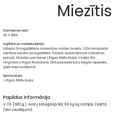
Miezītis
Dzimšanas dati
30.11.1889
Izglītība un nodarbošanās
Latvijas Smagatlētikas savienības valdes loceklis. LS0A olimpiskās
vienības treneris smagatlētikā. Fiziskās audzināšanas instruk­tors
policijā. Strādājis par treneri 1.Rīgas Atlētu klu­bā. Vadījis rīta
vingrošanu Rīgas Radiofonā. Otrā pa­saules kara beigās represēts,
gājis bojā izsūtījumā.
Sporta klubs
1 .Rīgas Atlētu klubs.
Papildus informācija
V OS (1912.g.): svaru kategorijā līdz 60 kg kg izstājās 2.kārtā
(divi zaudējumi).