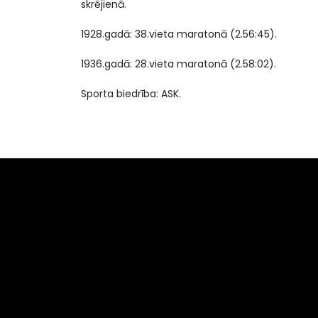
skrējienā.
1928.gadā: 38.vieta maratonā (2.56:45).
1936.gadā: 28.vieta maratonā (2.58:02).
Sporta biedrība: ASK.