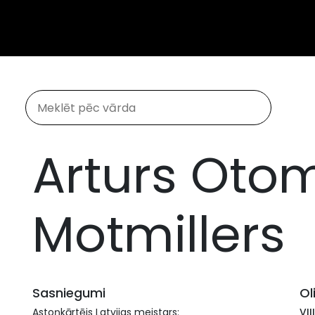
Arturs Oto
Motmillers
Sasniegumi
Ol
Astoņkārtējs Latvijas meistars:
VII