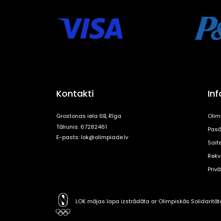
Kontakti
In
Grostonas iela 6B, Rīga
Olim
Tālrunis: 67282461
Pasā
E-pasts:
lok@olimpiade.lv
Sait
Rekvi
Priv
LOK mājas lapa izstrādāta ar Olimpiskās Solidaritā