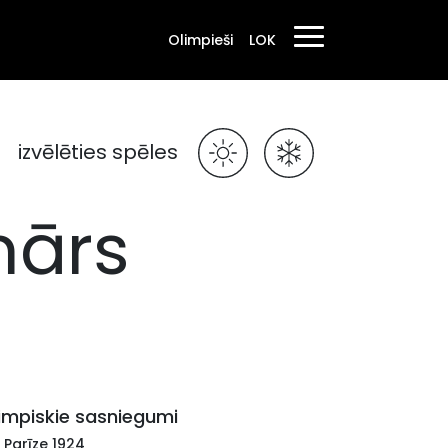
Olimpieši
LOK
izvēlēties spēles
mārs
impiskie sasniegumi
I Parīze 1924