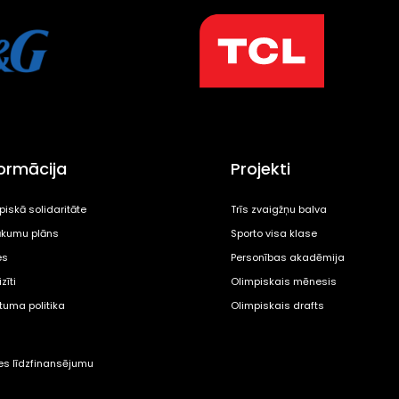
formācija
Projekti
piskā solidaritāte
Trīs zvaigžņu balva
kumu plāns
Sporto visa klase
es
Personības akadēmija
zīti
Olimpiskais mēnesis
ātuma politika
Olimpiskais drafts
tes līdzfinansējumu