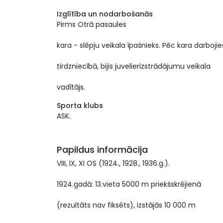
Izglītība un nodarbošanās
Pirms Otrā pasaules
kara - slēpju veikala īpašnieks. Pēc kara darbojie
tirdzniecībā, bijis juvelierizstrādājumu veikala
vadītājs.
Sporta klubs
ASK.
Papildus informācija
VIII, IX, XI OS (1924., 1928., 1936.g.).
1924.gadā: 13.vieta 5000 m priekšskrējienā
(rezultāts nav fiksēts), izstājās 10 000 m