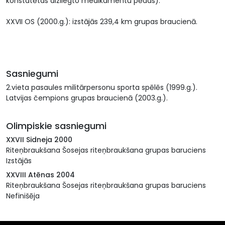
konstatētas aizliegto medikamentu pēdas).
XXVII OS (2000.g.): izstājās 239,4 km grupas braucienā.
Sasniegumi
2.vieta pasaules militārpersonu sporta spēlēs (1999.g.).
Latvijas čempions grupas braucienā (2003.g.).
Olimpiskie sasniegumi
XXVII Sidneja 2000
Riteņbraukšana Šosejas riteņbraukšana grupas baruciens
Izstājās
XXVIII Atēnas 2004
Riteņbraukšana Šosejas riteņbraukšana grupas baruciens
Nefinišēja