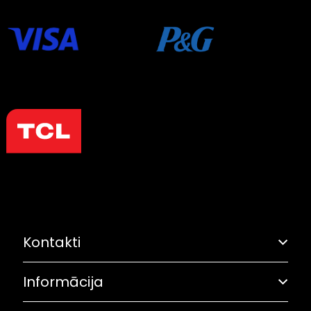
Kontakti
Informācija
Adrese: Grostonas iela 6B, Rīga
Olimpiskā solidaritāte