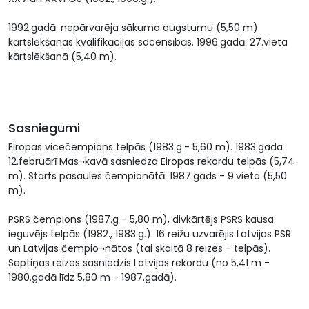
1992.gadā: nepārvarēja sākuma augstumu (5,50 m)
kārtslēkšanas kvalifikācijas sacensībās. 1996.gadā: 27.vieta
kārtslēkšanā (5,40 m).
Sasniegumi
Eiropas vicečempions telpās (1983.g.- 5,60 m). 1983.gada
12.februārī Mas¬kavā sasniedza Eiropas rekordu telpās (5,74
m). Starts pasaules čempionātā: 1987.gads - 9.vieta (5,50
m).
PSRS čempions (1987.g - 5,80 m), divkārtējs PSRS kausa
ieguvējs telpās (1982., 1983.g.). 16 reižu uzvarējis Latvijas PSR
un Latvijas čempio¬nātos (tai skaitā 8 reizes - telpās).
Septiņas reizes sasniedzis Latvijas rekordu (no 5,41 m -
1980.gadā līdz 5,80 m - 1987.gadā).