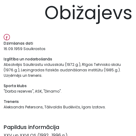
Obižajevs
Dzimšanas dati
16.09.1959 Saulkrastos
Izglītība un nodarbošanās
Absolvējis Saulkrastu vidusskolu (1972.g.), Rīgas Tehnisko skolu
(1976.g.), Leņingradas fiziskās audzināšanas institūtu (1985.g.).
Uzņēmējs un treneris.
Sporta klubs
"Darba rezerves", ASK, "Dinamo".
Treneris
Aleksandrs Petersons, Tālivaldis Budēvičs, Igors Izotovs.
Papildus informācija
XXV un XXVI OS (1992., 1996.g.).