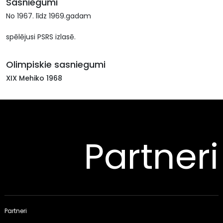
Sasniegumi
No 1967. līdz 1969.gadam
spēlējusi PSRS izlasē.
Olimpiskie sasniegumi
XIX Mehiko 1968
Partneri
Partneri