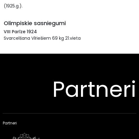
(1925.g.).
Olimpiskie sasniegumi
VIII Parīze 1924
Svarcelšana Vīriešiem 69 kg 21.vieta
Partneri
Partneri