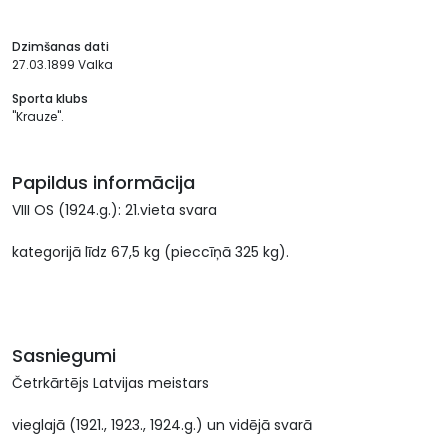
Dzimšanas dati
27.03.1899 Valka
Sporta klubs
"Krauze".
Papildus informācija
VIII OS (1924.g.): 21.vieta svara
kategorijā līdz 67,5 kg (pieccīņā 325 kg).
Sasniegumi
Četrkārtējs Latvijas meistars
vieglajā (1921., 1923., 1924.g.) un vidējā svarā