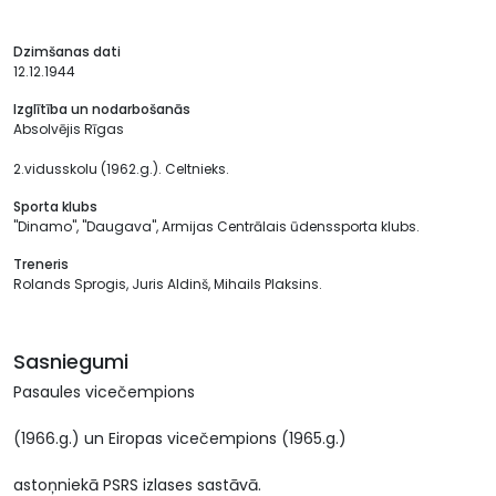
Dzimšanas dati
12.12.1944
Izglītība un nodarbošanās
Absolvējis Rīgas
2.vidusskolu (1962.g.). Celtnieks.
Sporta klubs
"Dinamo", "Daugava", Armijas Centrālais ūdenssporta klubs.
Treneris
Rolands Sprogis, Juris Aldinš, Mihails Plaksins.
Sasniegumi
Pasaules vicečempions
(1966.g.) un Eiropas vicečempions (1965.g.)
astoņniekā PSRS izlases sastāvā.