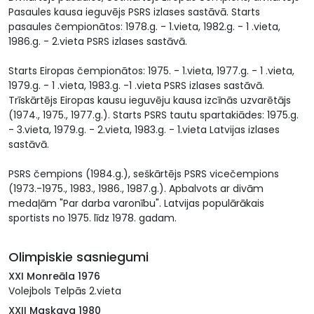
Pasaules kausa ieguvējs PSRS izlases sastāvā. Starts
pasaules čempionātos: 1978.g. - 1.vieta, 1982.g. - 1 .vieta,
1986.g. - 2.vieta PSRS izlases sastāvā.
Starts Eiropas čempionātos: 1975. - 1.vieta, 1977.g. - 1 .vieta,
1979.g. - 1 .vieta, 1983.g. -1 .vieta PSRS izlases sastāvā.
Trīskārtējs Eiropas kausu ieguvēju kausa izcīnās uzvarētājs
(1974., 1975., 1977.g.). Starts PSRS tautu spartakiādes: 1975.g.
- 3.vieta, 1979.g. - 2.vieta, 1983.g. - 1.vieta Latvijas izlases
sastāvā.
PSRS čempions (1984.g.), seškārtējs PSRS vicečempions
(1973.-1975., 1983., 1986., 1987.g.). Apbalvots ar divām
medaļām "Par darba varonību". Latvijas populārākais
sportists no 1975. līdz 1978. gadam.
Olimpiskie sasniegumi
XXI Monreāla 1976
Volejbols Telpās 2.vieta
XXII Maskava 1980