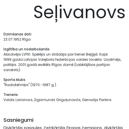
Seļivanovs
Dzimšanas dati
23.07.1952 Rīga
Izglītība un nodarbošanās
Absolvējis LVFKI. Spēlējis un strādājis par treneri Beļģijā. Kopš
1999.gada Latvijas Volejbola federācijas valdes loceklis. Uzņēmējs,
politiķis. 2001.gadā ievēlēts Rīgas domē (Labklājības partijas
saraksts).
Sporta klubs
"Radiotehniķis" (1970.-1987.g.).
Treneris
Valdis Larionovs, Zigismunds Grigoļunovičs, Genadijs Paršins.
Sasniegumi
Divkārtējs pasaules, četrkārtējs Eiropas čempions, divkārtējs