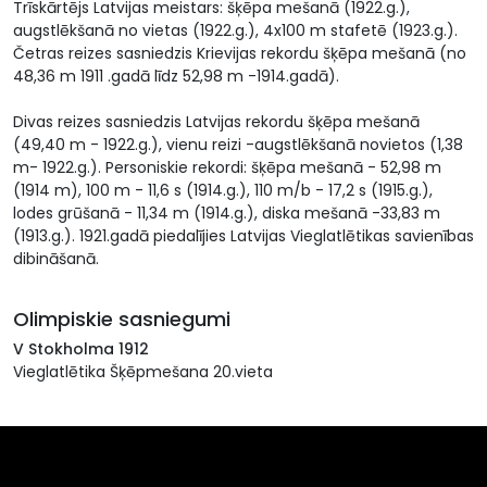
Trīskārtējs Latvijas meistars: šķēpa mešanā (1922.g.),
augstlēkšanā no vietas (1922.g.), 4x100 m stafetē (1923.g.).
Četras reizes sasniedzis Krievijas rekordu šķēpa mešanā (no
48,36 m 1911 .gadā līdz 52,98 m -1914.gadā).
Divas reizes sasniedzis Latvijas rekordu šķēpa mešanā
(49,40 m - 1922.g.), vienu reizi -augstlēkšanā novietos (1,38
m- 1922.g.). Personiskie rekordi: šķēpa mešanā - 52,98 m
(1914 m), 100 m - 11,6 s (1914.g.), 110 m/b - 17,2 s (1915.g.),
lodes grūšanā - 11,34 m (1914.g.), diska mešanā -33,83 m
(1913.g.). 1921.gadā piedalījies Latvijas Vieglatlētikas savienības
dibināšanā.
Olimpiskie sasniegumi
V Stokholma 1912
Vieglatlētika Šķēpmešana 20.vieta