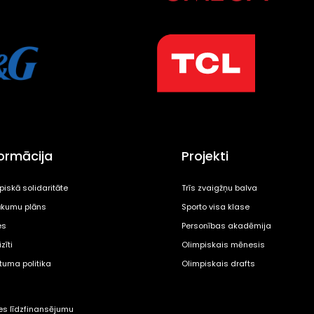
formācija
Projekti
piskā solidaritāte
Trīs zvaigžņu balva
kumu plāns
Sporto visa klase
es
Personības akadēmija
zīti
Olimpiskais mēnesis
ātuma politika
Olimpiskais drafts
tes līdzfinansējumu