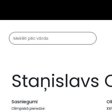
Staņislavs O
Sasniegumi
Ol
Olimpiskā pieredze:
XXV