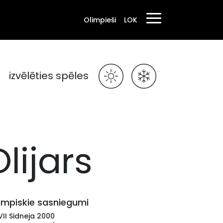
Olimpieši
LOK
izvēlēties spēles
lijars
impiskie sasniegumi
II Sidneja 2000