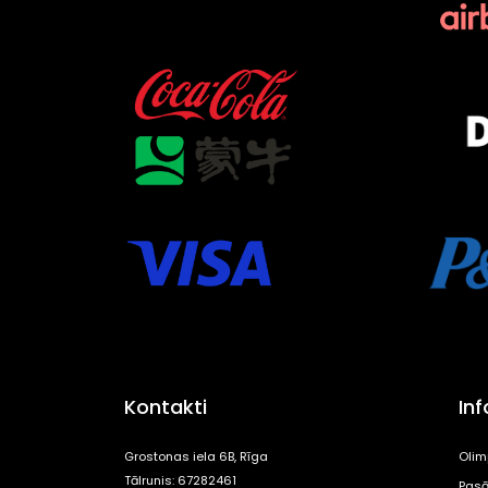
Kontakti
In
Grostonas iela 6B, Rīga
Olim
Tālrunis: 67282461
Pasā