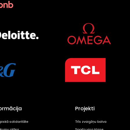
formācija
Projekti
piskā solidaritāte
Trīs zvaigžņu balva
kumu plāns
Sporto visa klase