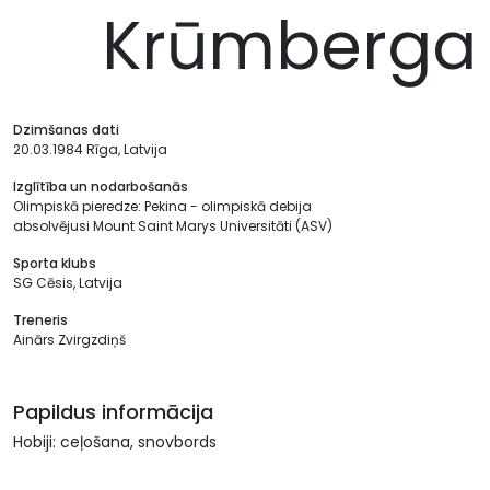
Krūmberga
Dzimšanas dati
20.03.1984 Rīga, Latvija
Izglītība un nodarbošanās
Olimpiskā pieredze: Pekina - olimpiskā debija
absolvējusi Mount Saint Marys Universitāti (ASV)
Sporta klubs
SG Cēsis, Latvija
Treneris
Ainārs Zvirgzdiņš
Papildus informācija
Hobiji: ceļošana, snovbords