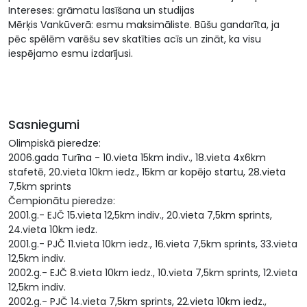
Intereses: grāmatu lasīšana un studijas
Mērķis Vankūverā: esmu maksimāliste. Būšu gandarīta, ja
pēc spēlēm varēšu sev skatīties acīs un zināt, ka visu
iespējamo esmu izdarījusi.
Sasniegumi
Olimpiskā pieredze:
2006.gada Turīna - 10.vieta 15km indiv., 18.vieta 4x6km
stafetē, 20.vieta 10km iedz., 15km ar kopējo startu, 28.vieta
7,5km sprints
Čempionātu pieredze:
2001.g.- EJČ 15.vieta 12,5km indiv., 20.vieta 7,5km sprints,
24.vieta 10km iedz.
2001.g.- PJČ 11.vieta 10km iedz., 16.vieta 7,5km sprints, 33.vieta
12,5km indiv.
2002.g.- EJČ 8.vieta 10km iedz., 10.vieta 7,5km sprints, 12.vieta
12,5km indiv.
2002.g.- PJČ 14.vieta 7,5km sprints, 22.vieta 10km iedz.,