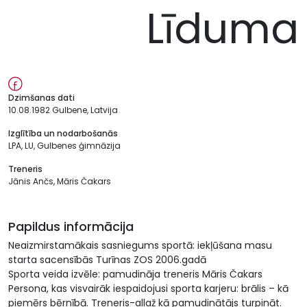
Līduma
Dzimšanas dati
10.08.1982 Gulbene, Latvija
Izglītība un nodarbošanās
LPA, LU, Gulbenes ģimnāzija
Treneris
Jānis Ančs, Māris Čakars
Papildus informācija
Neaizmirstamākais sasniegums sportā: iekļūšana masu
starta sacensībās Turīnas ZOS 2006.gadā
Sporta veida izvēle: pamudināja treneris Māris Čakars
Persona, kas visvairāk iespaidojusi sporta karjeru: brālis – kā
piemērs bērnībā. Treneris-allaž kā pamudinātājs turpināt.