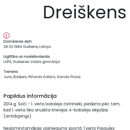
Dreiškens
Dzimšanas dati
28.03.1984 Gulbene, Latvija
Izglītība un nodarbošanās
LSPA, Gulbenes Valsts ģimnāzija
Treneris
Juris, Bašķers, Rihards Kotāns, Sandis Prūsis
Papildus informācija
2014.g. Soči - 1. vieta bobsleja četrinieki, piešķirta pēc tam,
kad 1. vieta tika anulēta Krievijas 4-bobsleja ekipāžai
(antidopings).
Neaizmirstamākais sasniegums sportā: 1.vieta Pasaules