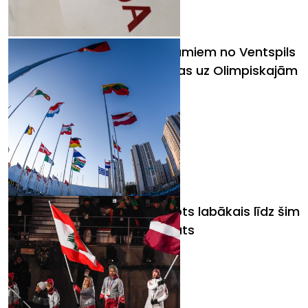
Ar veiksmes un spēka vēlējumiem no Ventspils
Latvijas bobsleja izlase dodas uz Olimpiskajām
spēlēm
Tikmers: Phjončhanā izveidots labākais līdz šim
redzētais Olimpiskais ciemats