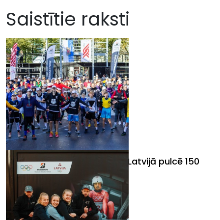
Saistītie raksti
"Olimpiskā diena 2019" visā Latvijā pulcē 150
000 dalībnieku