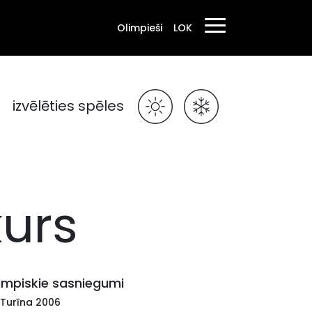
Olimpieši
LOK
izvēlēties spēles
kurs
impiskie sasniegumi
 Turīna 2006