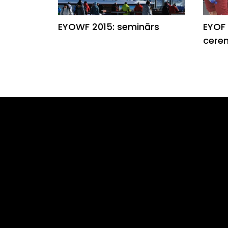
EYOWF 2015: seminārs
EYOF 
cere