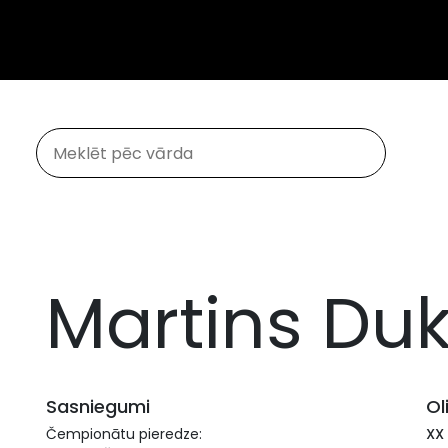
Martins Du
Sasniegumi
Ol
Čempionātu pieredze:
XX