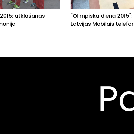
2015: atklāšanas
"Olimpiskā diena 2015":
monija
Latvijas Mobilais telefo
Pa