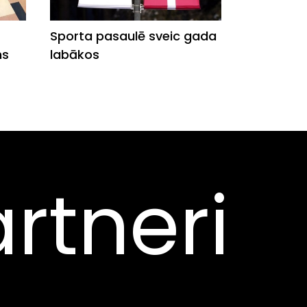
Sporta pasaulē sveic gada
ns
labākos
rtneri