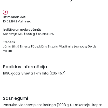
Dzimšanas dati
10.02.1972 Valmiera
Izglītība un nodarbošanās
Absolvējis MSI (1990.g.), studē LSPA.
Treneris
Jānis Šiliņš, Ernests Pūce, Māris Birzulis, Vladimirs Ļeonovs/Gerds
Millers
Papildus informācija
1996.gadā: 8.vieta 1 km hītā (1:05,457)
Sasniegumi
Pasaules vicečempions kēringā (1998.g.). Trīskārtējs Eiropas