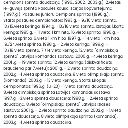
čempions sprinta daudzcīņā (1996., 2002., 2003.g.). 2.vietas
ie¬guvējs sprintā Pasaules kausa izcīņas kopvērtējumā
(1997.g.). Pasaules junioru čempions sprintā (1990.g.).
Starts pasaules čempionātos: 1993.g. - 9./10.vieta sprintā,
13./15.vieta kēringā; 1994.g. -13./18.vieta sprintā, izstājās 1.kārtā
kēringā; 1995.g. - 11.vieta 1 km hītā, 16.vieta sprintā; 1996.g. -
6.vieta sprintā, 6.vieta 1 km hītā; 1997.g. - 14.vieta 1 km hītā,
19./24.vieta sprintā, 1998.g. - 2.vieta kēringā; 1999.g. -
13./18.vieta sprintā, 7./14.vieta kēringā, 12.vieta "olimpiskajā
sprintā" Latvijas komandas sastāvā; 2000.g. -4.vieta kēringā;
2001 .g. - 19.vieta sprintā, 12.vieta kēringā (diskvalificēts
braucienā par 7.vietu); 2001.g. - 2.vieta sprinta daudzcīņā;
2002.g. -1 .vieta sprinta daudzcīņā, 8.vieta olimpiskajā sprintā
(komandā); 2003.g. - 13.vieta kēringā. Starts Eiropas
čempionātos: 1996.g. (U-23) -1.vieta sprinta daudzcīņā,
8.vieta olimpiskajā sprintā Latvijas komandas sastāvā;
1997.g. -3.vieta sprinta daudzcīņā; 1998.g. - 2.vieta sprinta
daudzcīņā, 8.vieta "olimpiskajā sprintā" Latvijas izlases
sastāvā; 2001.g. - 2.vieta sprinta daudzcīņā; 2002.g. - 1.vieta
sprinta daudzcīņā, 8.vieta olimpiskajā sprintā (komandā).
2003.g. -1 .vieta sprinta daudzcīņā.