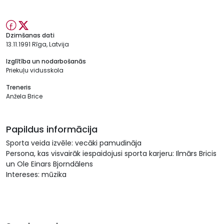
Dzimšanas dati
13.11.1991 Rīga, Latvija
Izglītība un nodarbošanās
Priekuļu vidusskola
Treneris
Anžela Brice
Papildus informācija
Sporta veida izvēle: vecāki pamudināja
Persona, kas visvairāk iespaidojusi sporta karjeru: Ilmārs Bricis
un Ole Einars Bjorndālens
Intereses: mūzika