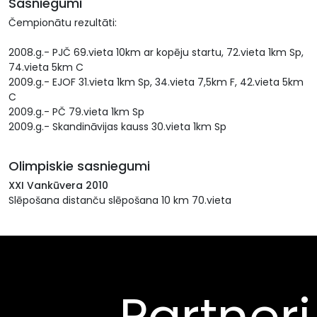
Sasniegumi
Čempionātu rezultāti:
2008.g.- PJČ 69.vieta 10km ar kopēju startu, 72.vieta 1km Sp,
74.vieta 5km C
2009.g.- EJOF 31.vieta 1km Sp, 34.vieta 7,5km F, 42.vieta 5km
C
2009.g.- PČ 79.vieta 1km Sp
2009.g.- Skandināvijas kauss 30.vieta 1km Sp
Olimpiskie sasniegumi
XXI Vankūvera 2010
Slēpošana distanču slēpošana 10 km 70.vieta
Partneri