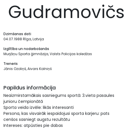
Gudramovičs
Dzimšanas dati
04.07.1988 Rīga, Latvija
Izglītība un nodarbošanās
Murjāņu Sporta ģimnāzija, Valsts Policijas koledžas
Treneris
Jānis Ozoliņš, Aivars Kalniņš
Papildus informācija
Neaizmirstamākais sasniegums sportā: 3.vieta pasaules
junioru čempionātā
Sporta veida izvēle: likās interesanti
Persona, kas visvairāk iespaidojusi sporta karjeru: pats
cenšos sasniegt augstu rezultātu
Intereses: atpūsties pie dabas