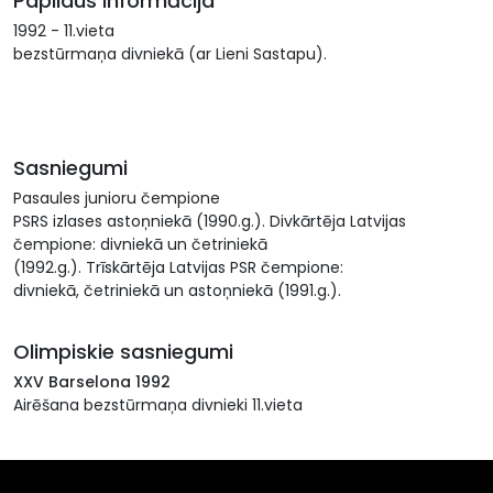
Papildus informācija
1992 - 11.vieta
bezstūrmaņa divniekā (ar Lieni Sastapu).
Sasniegumi
Pasaules junioru čempione
PSRS izlases astoņniekā (1990.g.). Divkārtēja Latvijas
čempione: divniekā un četriniekā
(1992.g.). Trīskārtēja Latvijas PSR čempione:
divniekā, četriniekā un astoņniekā (1991.g.).
Olimpiskie sasniegumi
XXV Barselona 1992
Airēšana bezstūrmaņa divnieki 11.vieta