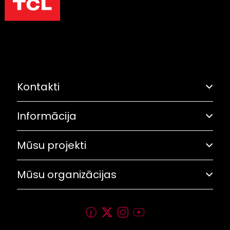
Kontakti
Informācija
Adrese: Grostonas iela 6B, Rīga
Olimpiskā solidaritāte
67282461
Mūsu projekti
Pasākumu plāns
Saites
lok@olimpiade.lv
Trīs zvaigžņu balva
Mūsu organizācijas
Rekvizīti
Sporto visa klase
Personības akadēmija
Latvijas Olimpiskā vienība
Olimpiskais mēnesis
Latvijas Olimpiešu sociālais fonds (LOSF)
Olimpiskais drafts
Latvijas Olimpiskā akadēmija (LOA)