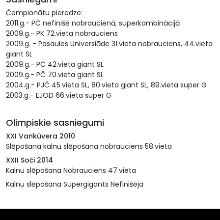
Čempionātu pieredze:
2011.g.- PČ nefinišē nobraucienā, superkombinācijā
2009.g.- PK 72.vieta nobrauciens
2009.g. - Pasaules Universiāde 31.vieta nobrauciens, 44.vieta
giant SL
2009.g.- PČ 42.vieta giant SL
2009.g.- PČ 70.vieta giant SL
2004.g.- PJČ 45.vieta SL, 80.vieta giant SL, 89.vieta super G
2003.g.- EJOD 66.vieta super G
Olimpiskie sasniegumi
XXI Vankūvera 2010
Slēpošana kalnu slēpošana nobrauciens 58.vieta
XXII Soči 2014
Kalnu slēpošana Nobrauciens 47.vieta
Kalnu slēpošana Supergigants Nefinišēja