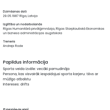
Dzimšanas dati
29.05.1987 Rīga, Latvija
Izglītība un nodarbošanās
Rīgas Humanitārā privātģimnāzija, Rīgas Starptautiskā Ekonomikas
un biznesa administrācijas augstskola
Treneris
Andrejs Rode
Papildus informācija
Sporta veida izvēle: vecāki pamudināja
Persona, kas visvairāk iespaidojusi sporta karjeru: tēvs ar
mūžīgo atbalstu
Intereses: drifts
Sasniegumi