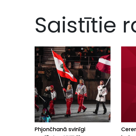
Saistītie r
Phjončhanā svinīgi
Cerem