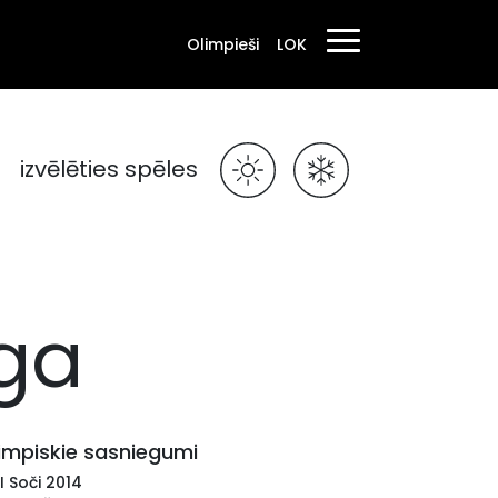
Olimpieši
LOK
izvēlēties spēles
nga
impiskie sasniegumi
I Soči 2014