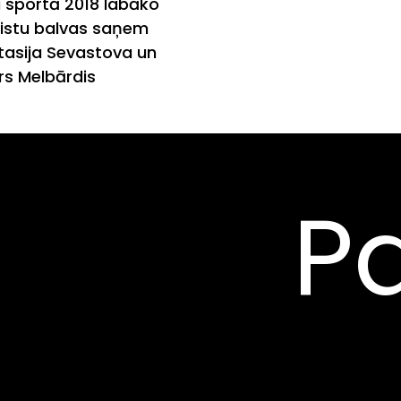
 sportā 2018 labāko
istu balvas saņem
asija Sevastova un
s Melbārdis
Pa