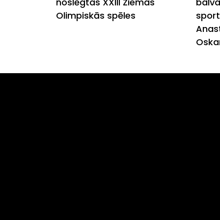
noslēgtas XXIII Ziemas
balva
Olimpiskās spēles
sport
Anast
Oskar