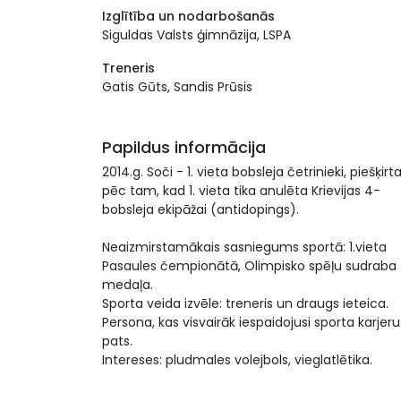
Izglītība un nodarbošanās
Siguldas Valsts ģimnāzija, LSPA
Treneris
Gatis Gūts, Sandis Prūsis
Papildus informācija
2014.g. Soči - 1. vieta bobsleja četrinieki, piešķirt
pēc tam, kad 1. vieta tika anulēta Krievijas 4-
bobsleja ekipāžai (antidopings).
Neaizmirstamākais sasniegums sportā: 1.vieta
Pasaules čempionātā, Olimpisko spēļu sudraba
medaļa.
Sporta veida izvēle: treneris un draugs ieteica.
Persona, kas visvairāk iespaidojusi sporta karjeru
pats.
Intereses: pludmales volejbols, vieglatlētika.