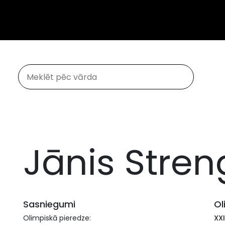
Jānis Stre
Sasniegumi
Ol
Olimpiskā pieredze:
XXI