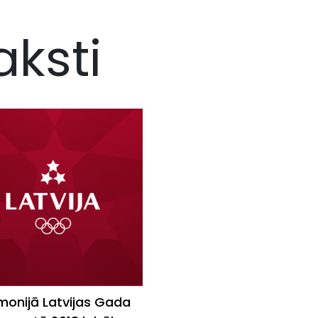
aksti
onijā Latvijas Gada