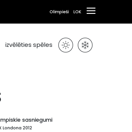
Olimpieši
LOK
izvēlēties spēles
š
impiskie sasniegumi
X Londona 2012