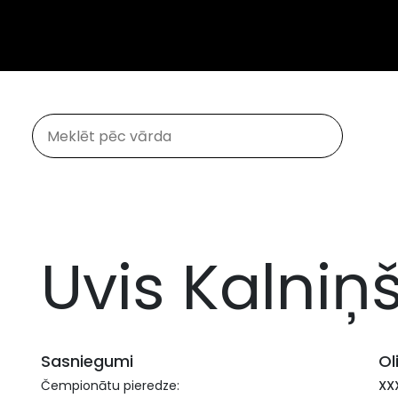
Uvis Kalniņ
Sasniegumi
Ol
Čempionātu pieredze:
XX