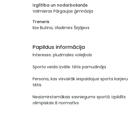
Izglītība un nodarbošanās
Valmieras Pārgaujas ģimnāzija
Treneris
Ilze Butina, Vladimirs Širjājevs
Papildus informācija
Intereses: pludmales volejbols
Sporta veida izvēle: tētis pamudināja
Persona, kas visvairāk iespaidojusi sporta karjeru
tētis
Neaizmirstamākais sasniegums sportā: izpildīts
olimpiskais B normatīvs