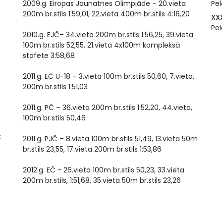
2009.g. Eiropas Jaunatnes Olimpiāde – 20.vieta
Pel
200m br.stils 1:59,01, 22.vieta 400m br.stils 4:16,20
XX
Pe
2010.g. EJČ– 34.vieta 200m br.stils 1:56,25, 39.vieta
100m br.stils 52,55, 21.vieta 4x100m kompleksā
stafete 3:58,68
2011.g. EČ U-18 – 3.vieta 100m br.stils 50,60, 7.vieta,
200m br.stils 1:51,03
2011.g. PČ – 36.vieta 200m br.stils 1:52,20, 44.vieta,
100m br.stils 50,46
:
2011.g. PJČ – 8.vieta 100m br.stils 51,49, 13.vieta 50m
br.stils 23,55, 17.vieta 200m br.stils 1:53,86
2012.g. EČ - 26.vieta 100m br.stils 50,23, 33.vieta
200m br.stils, 1:51,68, 35.vieta 50m br.stils 23,26